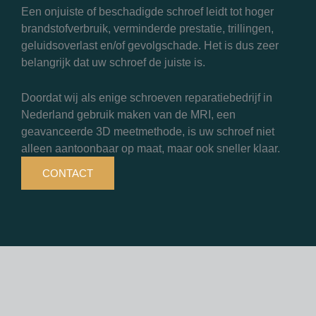
Een onjuiste of beschadigde schroef leidt tot hoger
brandstofverbruik, verminderde prestatie, trillingen,
geluidsoverlast en/of gevolgschade. Het is dus zeer
belangrijk dat uw schroef de juiste is.
Doordat wij als enige schroeven reparatiebedrijf in
Nederland gebruik maken van de MRI, een
geavanceerde 3D meetmethode, is uw schroef niet
alleen aantoonbaar op maat, maar ook sneller klaar.
CONTACT